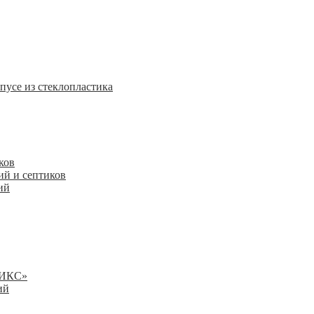
пусе из стеклопластика
ков
ий и септиков
ий
НИКС»
ий