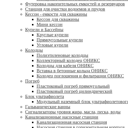
Футеровка накопительных емкостей и резервуаров
Станция для очистки водоемов и прудов
Кессон - емкости для скважины
Кессон для скважины
Мини кессон
Купели и Бассейны
Круглые купели
Прямоугольные купели
Угловые купели
Колодцы
Полиэтиленовые колодцы
Коллекторный колодец ОНИКС
Колодцы для кабеля ОНИКС
Вставка в бетонные кольца ОНИКС
Колодец поглощения и фильтрации ОНИКС
Погреб
Пластиковый погреб прямоугольный
Пластиковый погреб цилиндрический
Блок ультрафиолета
Модульный наземный блок ультрафиолетовог
Гальванические ванны
Сигнализаторы уровня жира, масла, песка, воды
Канализационные насосные станции
Канализационная насосная станция
Насосная станция в горизонтальном корпусе