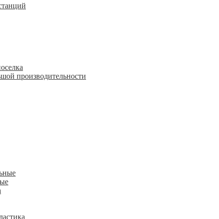
станций
поселка
шой производительности
льные
ные
а
ластика