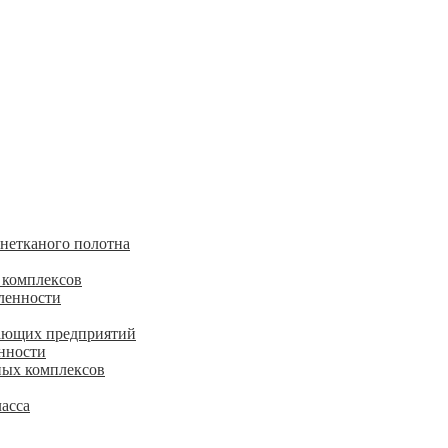
 нетканого полотна
 комплексов
ленности
ающих предприятий
нности
ных комплексов
асса