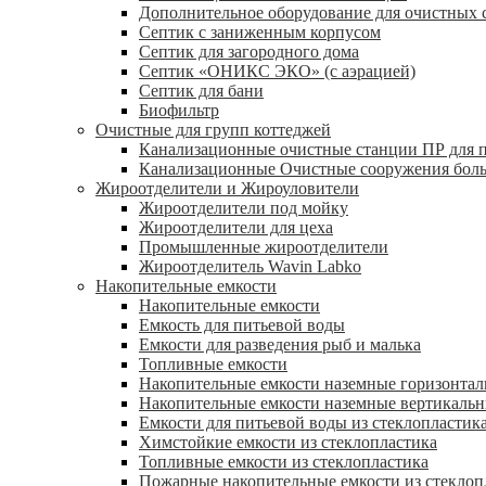
Дополнительное оборудование для очистных 
Септик с заниженным корпусом
Септик для загородного дома
Септик «ОНИКС ЭКО» (с аэрацией)
Септик для бани
Биофильтр
Очистные для групп коттеджей
Канализационные очистные станции ПР для 
Канализационные Очистные сооружения боль
Жироотделители и Жироуловители
Жироотделители под мойку
Жироотделители для цеха
Промышленные жироотделители
Жироотделитель Wavin Labko
Накопительные емкости
Накопительные емкости
Емкость для питьевой воды
Емкости для разведения рыб и малька
Топливные емкости
Накопительные емкости наземные горизонта
Накопительные емкости наземные вертикаль
Емкости для питьевой воды из стеклопластик
Химстойкие емкости из стеклопластика
Топливные емкости из стеклопластика
Пожарные накопительные емкости из стеклоп