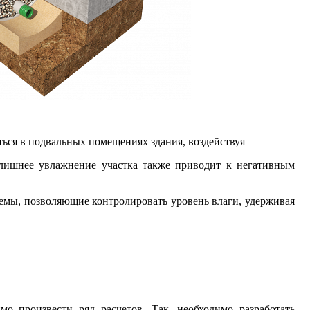
ться в подвальных помещениях здания, воздействуя
злишнее увлажнение участка также приводит к негативным
емы, позволяющие контролировать уровень влаги, удерживая
о произвести ряд расчетов. Так, необходимо разработать