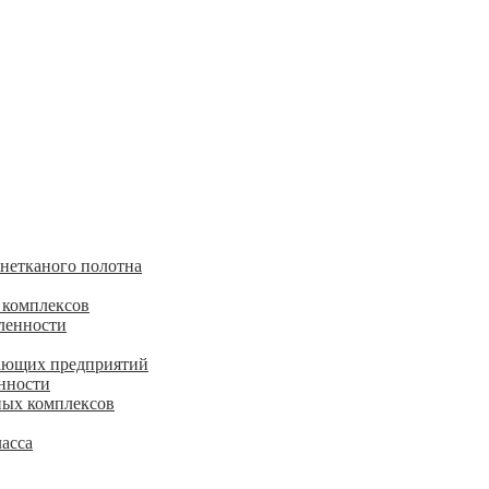
 нетканого полотна
 комплексов
ленности
ающих предприятий
нности
ных комплексов
асса