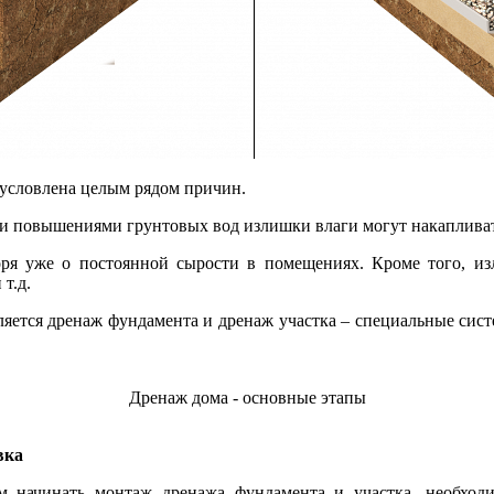
бусловлена целым рядом причин.
ми повышениями грунтовых вод излишки влаги могут накаплива
оря уже о постоянной сырости в помещениях. Кроме того, и
т.д.
тся дренаж фундамента и дренаж участка – специальные сист
Дренаж дома - основные этапы
вка
 начинать монтаж дренажа фундамента и участка, необходим