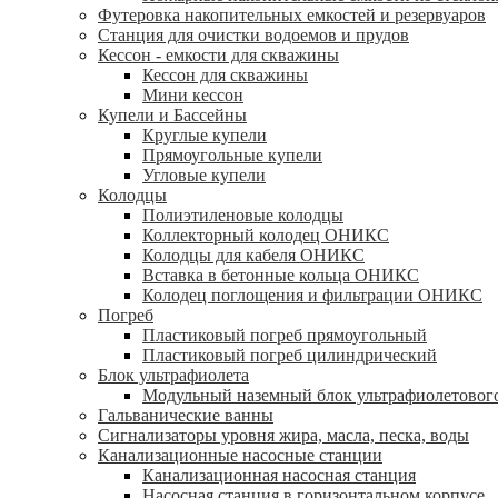
Футеровка накопительных емкостей и резервуаров
Станция для очистки водоемов и прудов
Кессон - емкости для скважины
Кессон для скважины
Мини кессон
Купели и Бассейны
Круглые купели
Прямоугольные купели
Угловые купели
Колодцы
Полиэтиленовые колодцы
Коллекторный колодец ОНИКС
Колодцы для кабеля ОНИКС
Вставка в бетонные кольца ОНИКС
Колодец поглощения и фильтрации ОНИКС
Погреб
Пластиковый погреб прямоугольный
Пластиковый погреб цилиндрический
Блок ультрафиолета
Модульный наземный блок ультрафиолетовог
Гальванические ванны
Сигнализаторы уровня жира, масла, песка, воды
Канализационные насосные станции
Канализационная насосная станция
Насосная станция в горизонтальном корпусе