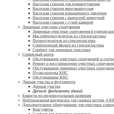
Насосная станция для пожаротушения
Насосная станция многокорпусная
Насосная станция повышенного давления
Насосная станция с выносной арматурой
Насосная станция с сухой камерой
Ливневые очистные сооружения
Ливневые очистные сооружения в едином кор
Маслобензоотделитель из стеклопластика
Пескоотделитель из стеклопластика
Сорбционный фильтр из стеклопластика
Сорбент для ливневых очистных
Сервисный центр
Обслуживание очистных сооружений и септи
Ремонт и восстановление очистных сооружен
Обслуживание ливневых очистных сооружен
Пуско-наладка КНС
Обслуживание КНС
Дренаж участка и фундамента
Дренаж участка
Дренаж фундамента зданий
Емкости по индивидуальным размерам
Нейтрализация конденсата для газовых котлов «О
Дополнительное оборудование для очистных станц
Коагулянты
Сорбент для ливневых очистных