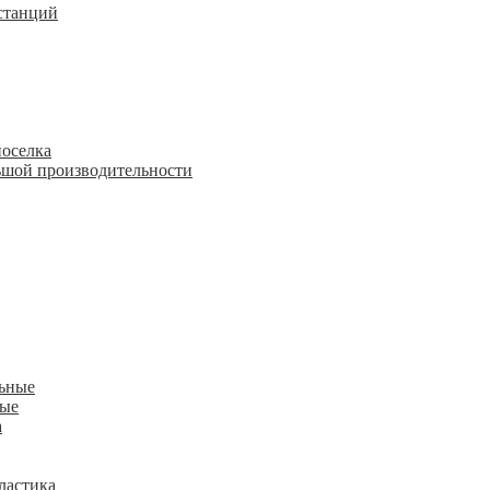
станций
поселка
шой производительности
льные
ные
а
ластика