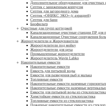
Дополнительное оборудование для очистных 
Септик с заниженным корпусом
Септик для загородного дома
Септик «ОНИКС ЭКО» (с аэрацией)
Септик для бани
Биофильтр
Очистные для групп коттеджей
Канализационные очистные станции ПР для 
Канализационные Очистные сооружения боль
Жироотделители и Жироуловители
Жироотделители под мойку
Жироотделители для цеха
Промышленные жироотделители
Жироотделитель Wavin Labko
Накопительные емкости
Накопительные емкости
Емкость для питьевой воды
Емкости для разведения рыб и малька
Топливные емкости
Накопительные емкости наземные горизонта
Накопительные емкости наземные вертикаль
Емкости для питьевой воды из стеклопластик
Химстойкие емкости из стеклопластика
Топливные емкости из стеклопластика
Пожарные накопительные емкости из стеклоп