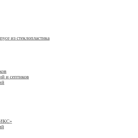
пусе из стеклопластика
ков
ий и септиков
ий
НИКС»
ий