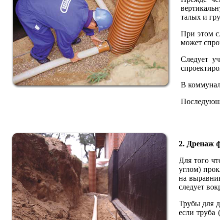
вертикальн
талых и гр
При этом с
может спро
Следует уч
спроектиро
В коммунал
Последующа
2. Дренаж 
Для того чт
углом) про
на выравни
следует вок
Трубы для д
если труба 