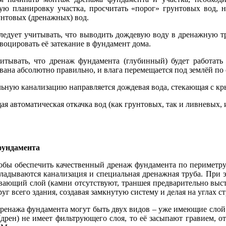
ую планировку участка, просчитать «порог» грунтовых вод, н
унтовых (дренажных) вод.
ледует учитывать, что выводить дождевую воду в дренажную тр
воцировать её затекание в фундамент дома.
итывать, что дренаж фундамента (глубинный) будет работать 
вана абсолютно правильно, и влага перемещается под землёй по
ьную канализацию направляется дождевая вода, стекающая с к
я автоматическая откачка вод (как грунтовых, так и ливневых, и
фундамента
обы обеспечить качественный дренаж фундамента по периметру 
кладываются канализация и специальная дренажная труба. При 
вающий слой (камни отсутствуют, траншея предварительно выс
руг всего здания, создавая замкнутую систему и делая на углах 
ренажа фундамента могут быть двух видов – уже имеющие слой г
(дрен) не имеет фильтрующего слоя, то её засыпают гравием, 