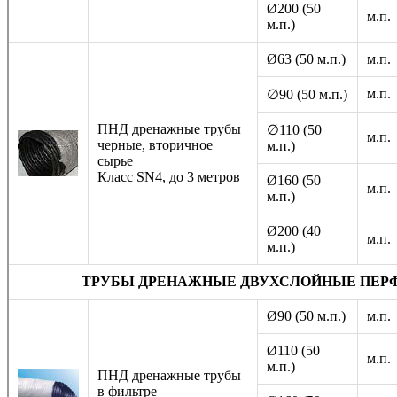
Ø200 (50
м.п.
м.п.)
Ø63 (50 м.п.)
м.п.
м.п.
∅90 (50 м.п.)
ПНД дренажные трубы
∅110 (50
м.п.
черные, вторичное
м.п.)
сырье
Класс SN4, до 3 метров
Ø160 (50
м.п.
м.п.)
Ø200 (40
м.п.
м.п.)
ТРУБЫ ДРЕНАЖНЫЕ ДВУХСЛОЙНЫЕ ПЕР
Ø90 (50 м.п.)
м.п.
Ø110 (50
м.п.
м.п.)
ПНД дренажные трубы
в фильтре