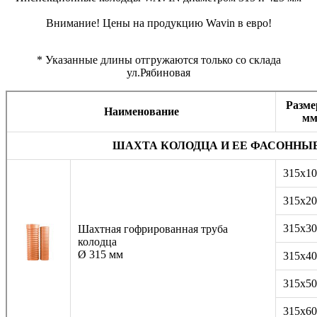
Внимание! Цены на продукцию Wavin в евро!
* Указанные длины отгружаются только со склада
ул.Рябиновая
Разме
Наименование
м
ШАХТА КОЛОДЦА И ЕЕ ФАСОННЫ
315х10
315х20
315х30
Шахтная гофрированная труба
колодца
Ø 315 мм
315х40
315х50
315х60