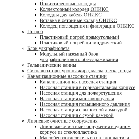
Полиэтиленовые колодцы
Коллекторный колодец ОНИКС
Колодцы для кабеля ОНИКС
Вставка в бетонные кольца ОНИКС
Колодец поглощения и фильтрации ОНИКС
Погреб
Пластиковый погреб прямоугольный
Пластиковый погреб цилиндрический
Блок ультрафиолета
Модульный наземный блок
ультрафиолетового обеззараживания
Гальванические ванны
Сигнализаторы уровня жира, масла, песка, воды
Канализационные насосные станции
Канализационная насосная станция
Насосная станция в горизонтальном корпусе
Насосная станция для пожаротушения
Насосная станция многокорпусная
Насосная станция повышенного давления
Насосная станция с выносной арматурой
Насосная станция с сухой камерой
Ливневые очистные сооружения
Ливневые очистные сооружения в едином
корпусе из стеклопластика
Маслобензоотделитель из стеклопластика