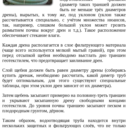
(диаметр таких траншей должен
быть не меньше трёх диаметров
дрены), вырытых, к тому же, под уклоном (уклон также
рассчитывается специально, с учётом множества нюансов,
так, например, слишком большой уклон может грозить
размытием почвы вокруг дрен и т.д.). Такое расположение
обеспечивает стекание влаги.
Каждая дрена располагается в слое фильтрующего материала
(чаще всего используется мелкий мытый гравий), при этом
перед отсыпкой щебня необходимо выстлать дно траншеи
геотекстилем, что предотвращает заиливание дрен.
Слой щебня должен быть равен диаметру дрены (собираясь
купить дренаж, необходимо рассчитать, какой диметр труб
будет оптимальным, для этого существуют специальные
таблицы, при этом уклон дрен зависит от их диаметра).
Затем щебень засыпают примерно на половину-треть траншеи
и укрывают засыпанную дрену свободными концами
геотекстиля. До уровня почвы траншею засыпают песком и
плодородным грунтом, дёрном.
Таким образом, водоотводящая труба находится внутри
нескольких защитных и фильтрующих слоёв, что не только