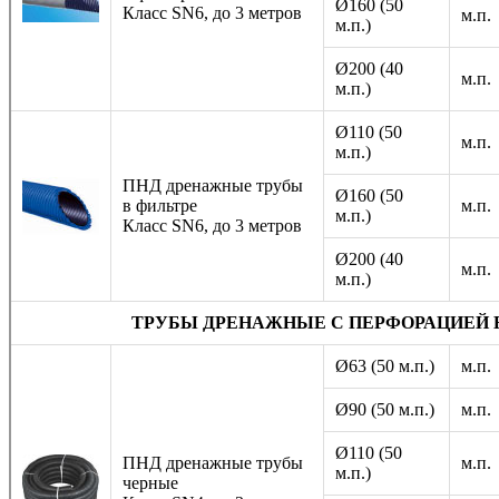
Ø160 (50
Класс SN6, до 3 метров
м.п.
м.п.)
Ø200 (40
м.п.
м.п.)
Ø110 (50
м.п.
м.п.)
ПНД дренажные трубы
Ø160 (50
в фильтре
м.п.
м.п.)
Класс SN6, до 3 метров
Ø200 (40
м.п.
м.п.)
ТРУБЫ ДРЕНАЖНЫЕ С ПЕРФОРАЦИЕЙ 
Ø63 (50 м.п.)
м.п.
Ø90 (50 м.п.)
м.п.
Ø110 (50
ПНД дренажные трубы
м.п.
м.п.)
черные