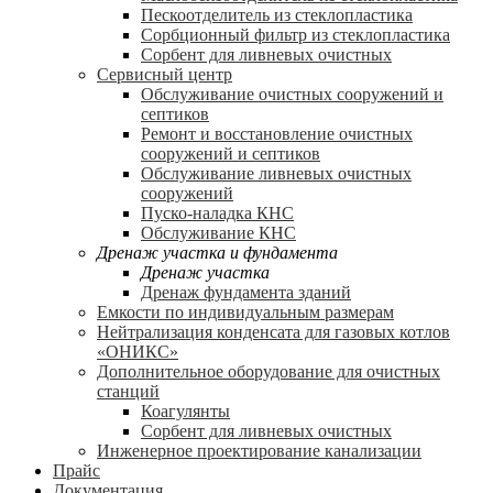
Пескоотделитель из стеклопластика
Сорбционный фильтр из стеклопластика
Сорбент для ливневых очистных
Сервисный центр
Обслуживание очистных сооружений и
септиков
Ремонт и восстановление очистных
сооружений и септиков
Обслуживание ливневых очистных
сооружений
Пуско-наладка КНС
Обслуживание КНС
Дренаж участка и фундамента
Дренаж участка
Дренаж фундамента зданий
Емкости по индивидуальным размерам
Нейтрализация конденсата для газовых котлов
«ОНИКС»
Дополнительное оборудование для очистных
станций
Коагулянты
Сорбент для ливневых очистных
Инженерное проектирование канализации
Прайс
Документация