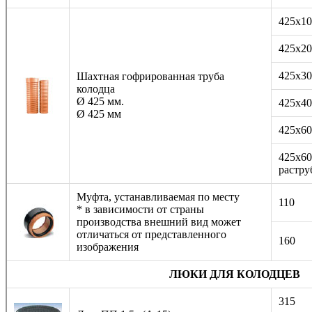
425х10
425х20
425х30
Шахтная гофрированная труба
колодца
Ø 425 мм.
425х40
Ø 425 мм
425х60
425х60
растру
Муфта, устанавливаемая по месту
110
* в зависимости от страны
производства внешний вид может
отличаться от представленного
160
изображения
ЛЮКИ ДЛЯ КОЛОДЦЕВ
315