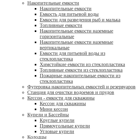
Накопительные емкости
Накопительные емкости
Емкость для питьевой воды
Емкости для разведения рыб и малька
Топливные емкости
Накопительные емкости наземные
горизонтальные
Накопительные емкости наземные
вертикальные
Емкости для питьевой воды из
стеклопластика
Химстойкие емкости из стеклопластика
Топливные емкости из стеклопластика
Пожарные накопительные емкости из
стеклопластика
Футеровка накопительных емкостей и резервуаров
Станция для очистки водоемов и прудов
Кессон - емкости для скважины
Кессон для скважины
Мини кессон
Купели и Бассейны
Круглые купели
Прямоугольные купели
Угловые купели
Колодцы