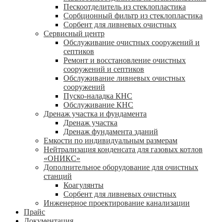
Пескоотделитель из стеклопластика
Сорбционный фильтр из стеклопластика
Сорбент для ливневых очистных
Сервисный центр
Обслуживание очистных сооружений и
септиков
Ремонт и восстановление очистных
сооружений и септиков
Обслуживание ливневых очистных
сооружений
Пуско-наладка КНС
Обслуживание КНС
Дренаж участка и фундамента
Дренаж участка
Дренаж фундамента зданий
Емкости по индивидуальным размерам
Нейтрализация конденсата для газовых котлов
«ОНИКС»
Дополнительное оборудование для очистных
станций
Коагулянты
Сорбент для ливневых очистных
Инженерное проектирование канализации
Прайс
Документация