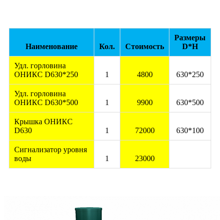
Размеры
Наименование
Кол.
Стоимость
D*H
Удл. горловина
ОНИКС D630*250
1
4800
630*250
Удл. горловина
ОНИКС D630*500
1
9900
630*500
Крышка ОНИКС
D630
1
72000
630*100
Сигнализатор уровня
воды
1
23000