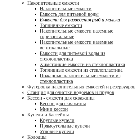
Накопительные емкости
Накопительные емкости
Емкость для питьевой воды
Емкости для разведения рыб и малька
Топливные емкости
Накопительные емкости наземные
горизонтальные
Накопительные емкости наземные
вертикальные
Емкости для питьевой воды из
стеклопластика
Химстойкие емкости из стеклопластика
Топливные емкости из стеклопластика
Пожарные накопительные емкости из
стеклопластика
Футеровка накопительных емкостей и резервуаров
Станция для очистки водоемов и прудов
Кессон - емкости для скважины
Кессон для скважины
Мини кессон
Купели и Бассейны
Круглые купели
Прямоугольные купели
Угловые купели
Колодцы