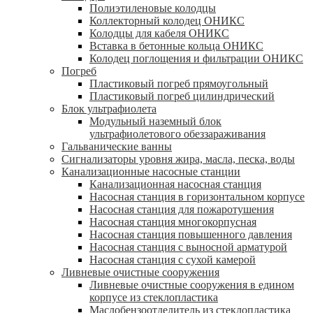
Полиэтиленовые колодцы
Коллекторный колодец ОНИКС
Колодцы для кабеля ОНИКС
Вставка в бетонные кольца ОНИКС
Колодец поглощения и фильтрации ОНИКС
Погреб
Пластиковый погреб прямоугольный
Пластиковый погреб цилиндрический
Блок ультрафиолета
Модульный наземный блок
ультрафиолетового обеззараживания
Гальванические ванны
Сигнализаторы уровня жира, масла, песка, воды
Канализационные насосные станции
Канализационная насосная станция
Насосная станция в горизонтальном корпусе
Насосная станция для пожаротушения
Насосная станция многокорпусная
Насосная станция повышенного давления
Насосная станция с выносной арматурой
Насосная станция с сухой камерой
Ливневые очистные сооружения
Ливневые очистные сооружения в едином
корпусе из стеклопластика
Маслобензоотделитель из стеклопластика