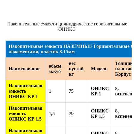
Накопительные емкости цилиндрические горизонтальные
ОНИКС
Накопительные емкости НАЗЕМНЫЕ Горизонтальные О
ложементами, пластик 8-15мм
вес
Толщин
обьем,
Наименование
пустой,
Модель
пластик
м.куб
кг
Корпус 
Накопительная
ОНИКС
8,
емкость
1
75
КР 1
вспенен
ОНИКС КР 1
Накопительная
ОНИКС
8,
емкость
1,5
79
КР 1,5
вспенен
ОНИКС КР 1,5
Накопительная
ОНИКС
8,