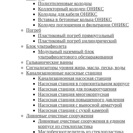
Полиэтиленовые колодцы
Коллекторный колодец ОНИКС
Колодцы для кабеля ОНИКС
Вставка в бетонные кольца ОНИКС
Колодец поглощения и фильтрации ОНИКС
Погреб
Пластиковый погреб прямоугольный
Пластиковый погреб цилиндрический
Блок ультрафиолета
Модульный наземный блок
ультрафиолетового обеззараживания
Гальванические ванны
Сигнализаторы уровня жира, масла, песка, воды
Канализационные насосные станции
Канализационная насосная станция
Насосная станция в горизонтальном корпусе
Насосная станция для пожаротушения
Насосная станция многокорпусная
Насосная станция повышенного давления
Насосная станция с выносной арматурой
Насосная станция с сухой камерой
Ливневые очистные сооружения
Ливневые очистные сооружения в едином
корпусе из стеклопластика
Маслобензоотделитель из стеклопластика