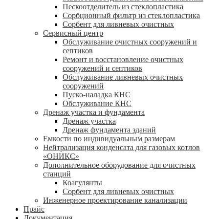
Пескоотделитель из стеклопластика
Сорбционный фильтр из стеклопластика
Сорбент для ливневых очистных
Сервисный центр
Обслуживание очистных сооружений и
септиков
Ремонт и восстановление очистных
сооружений и септиков
Обслуживание ливневых очистных
сооружений
Пуско-наладка КНС
Обслуживание КНС
Дренаж участка и фундамента
Дренаж участка
Дренаж фундамента зданий
Емкости по индивидуальным размерам
Нейтрализация конденсата для газовых котлов
«ОНИКС»
Дополнительное оборудование для очистных
станций
Коагулянты
Сорбент для ливневых очистных
Инженерное проектирование канализации
Прайс
Документация