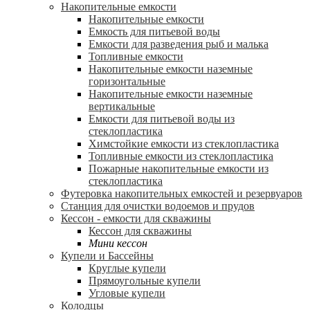
Накопительные емкости
Накопительные емкости
Емкость для питьевой воды
Емкости для разведения рыб и малька
Топливные емкости
Накопительные емкости наземные
горизонтальные
Накопительные емкости наземные
вертикальные
Емкости для питьевой воды из
стеклопластика
Химстойкие емкости из стеклопластика
Топливные емкости из стеклопластика
Пожарные накопительные емкости из
стеклопластика
Футеровка накопительных емкостей и резервуаров
Станция для очистки водоемов и прудов
Кессон - емкости для скважины
Кессон для скважины
Мини кессон
Купели и Бассейны
Круглые купели
Прямоугольные купели
Угловые купели
Колодцы