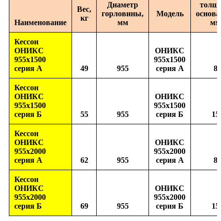
Диаметр
толщ
Вес,
горловины,
Модель
основа
кг
Наименование
мм
мм
Кессон
ОНИКС
ОНИКС
955х1500
955х1500
серия А
49
955
серия А
8
Кессон
ОНИКС
ОНИКС
955х1500
955х1500
серия Б
55
955
серия Б
15
Кессон
ОНИКС
ОНИКС
955х2000
955х2000
серия А
62
955
серия А
8
Кессон
ОНИКС
ОНИКС
955х2000
955х2000
серия Б
69
955
серия Б
15