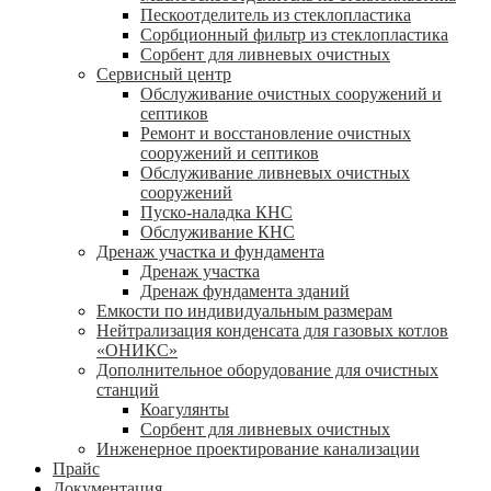
Пескоотделитель из стеклопластика
Сорбционный фильтр из стеклопластика
Сорбент для ливневых очистных
Сервисный центр
Обслуживание очистных сооружений и
септиков
Ремонт и восстановление очистных
сооружений и септиков
Обслуживание ливневых очистных
сооружений
Пуско-наладка КНС
Обслуживание КНС
Дренаж участка и фундамента
Дренаж участка
Дренаж фундамента зданий
Емкости по индивидуальным размерам
Нейтрализация конденсата для газовых котлов
«ОНИКС»
Дополнительное оборудование для очистных
станций
Коагулянты
Сорбент для ливневых очистных
Инженерное проектирование канализации
Прайс
Документация