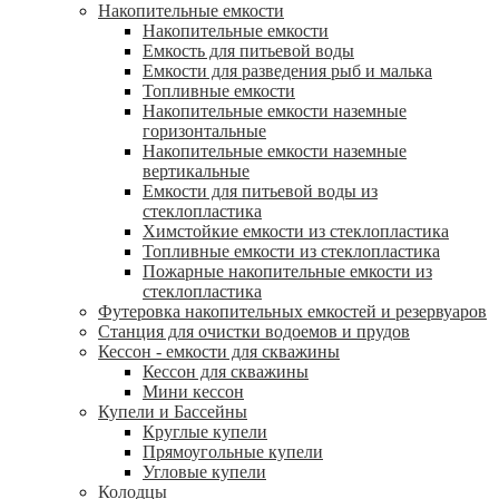
Накопительные емкости
Накопительные емкости
Емкость для питьевой воды
Емкости для разведения рыб и малька
Топливные емкости
Накопительные емкости наземные
горизонтальные
Накопительные емкости наземные
вертикальные
Емкости для питьевой воды из
стеклопластика
Химстойкие емкости из стеклопластика
Топливные емкости из стеклопластика
Пожарные накопительные емкости из
стеклопластика
Футеровка накопительных емкостей и резервуаров
Станция для очистки водоемов и прудов
Кессон - емкости для скважины
Кессон для скважины
Мини кессон
Купели и Бассейны
Круглые купели
Прямоугольные купели
Угловые купели
Колодцы