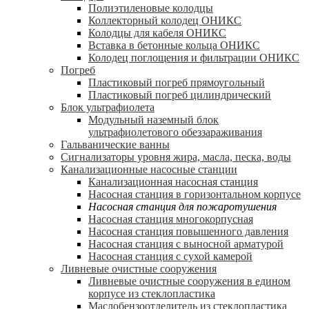
Полиэтиленовые колодцы
Коллекторный колодец ОНИКС
Колодцы для кабеля ОНИКС
Вставка в бетонные кольца ОНИКС
Колодец поглощения и фильтрации ОНИКС
Погреб
Пластиковый погреб прямоугольный
Пластиковый погреб цилиндрический
Блок ультрафиолета
Модульный наземный блок
ультрафиолетового обеззараживания
Гальванические ванны
Сигнализаторы уровня жира, масла, песка, воды
Канализационные насосные станции
Канализационная насосная станция
Насосная станция в горизонтальном корпусе
Насосная станция для пожаротушения
Насосная станция многокорпусная
Насосная станция повышенного давления
Насосная станция с выносной арматурой
Насосная станция с сухой камерой
Ливневые очистные сооружения
Ливневые очистные сооружения в едином
корпусе из стеклопластика
Маслобензоотделитель из стеклопластика