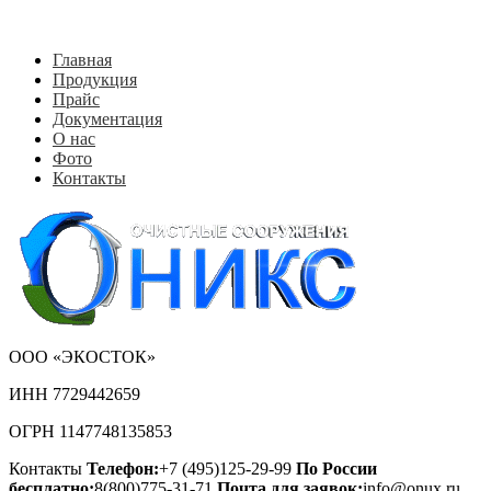
Главная
Продукция
Прайс
Документация
О нас
Фото
Контакты
ООО «ЭКОСТОК»
ИНН 7729442659
ОГРН 1147748135853
Контакты
Телефон:
+7 (495)125-29-99
По России
бесплатно:
8(800)775-31-71
Почта для заявок:
info@onux.ru