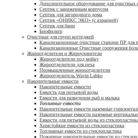
Дополнительное оборудование для очистных 
Септик с заниженным корпусом
Септик для загородного дома
Септик «ОНИКС ЭКО» (с аэрацией)
Септик для бани
Биофильтр
Очистные для групп коттеджей
Канализационные очистные станции ПР для 
Канализационные Очистные сооружения боль
Жироотделители и Жироуловители
Жироотделители под мойку
Жироотделители для цеха
Промышленные жироотделители
Жироотделитель Wavin Labko
Накопительные емкости
Накопительные емкости
Емкость для питьевой воды
Емкости для разведения рыб и малька
Топливные емкости
Накопительные емкости наземные горизонта
Накопительные емкости наземные вертикаль
Емкости для питьевой воды из стеклопластик
Химстойкие емкости из стеклопластика
Топливные емкости из стеклопластика
Пожарные накопительные емкости из стеклоп