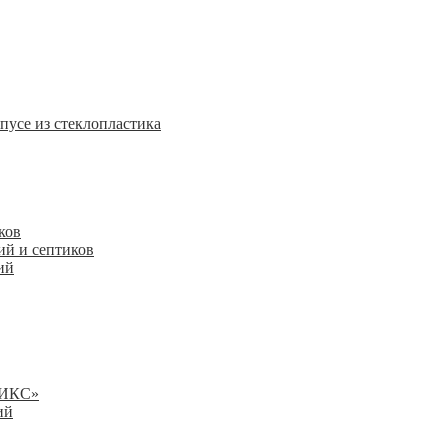
пусе из стеклопластика
ков
ий и септиков
ий
НИКС»
ий