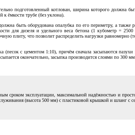
тельно подготовленный котлован, ширина которого должна бы
 к ёмкости трубе (без уклона).
должна быть оборудована опалубка по его периметру, а также
ости для дизеля и удельного веса бетона (1 кубометр = 2500
чную плиту, что позволит распределить нагрузки равномерно (
а (песок с цементом 1:10), причём сначала засыпаются пазухи 
сыпается окончательно, засыпка производится слоями по 300 мм 
м сроком эксплуатации, максимальной надёжностью и просто
служивания (высота 500 мм) с пластиковой крышкой и шланг с с