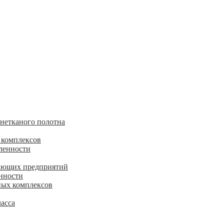
 нетканого полотна
 комплексов
ленности
ающих предприятий
нности
ных комплексов
асса