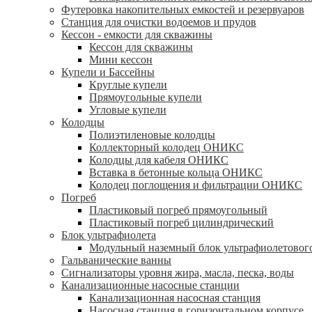
Футеровка накопительных емкостей и резервуаров
Станция для очистки водоемов и прудов
Кессон - емкости для скважины
Кессон для скважины
Мини кессон
Купели и Бассейны
Круглые купели
Прямоугольные купели
Угловые купели
Колодцы
Полиэтиленовые колодцы
Коллекторный колодец ОНИКС
Колодцы для кабеля ОНИКС
Вставка в бетонные кольца ОНИКС
Колодец поглощения и фильтрации ОНИКС
Погреб
Пластиковый погреб прямоугольный
Пластиковый погреб цилиндрический
Блок ультрафиолета
Модульный наземный блок ультрафиолетовог
Гальванические ванны
Сигнализаторы уровня жира, масла, песка, воды
Канализационные насосные станции
Канализационная насосная станция
Насосная станция в горизонтальном корпусе