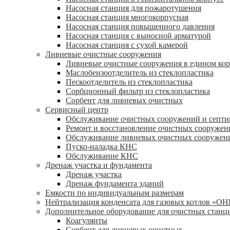
Насосная станция для пожаротушения
Насосная станция многокорпусная
Насосная станция повышенного давления
Насосная станция с выносной арматурой
Насосная станция с сухой камерой
Ливневые очистные сооружения
Ливневые очистные сооружения в едином кор
Маслобензоотделитель из стеклопластика
Пескоотделитель из стеклопластика
Сорбционный фильтр из стеклопластика
Сорбент для ливневых очистных
Сервисный центр
Обслуживание очистных сооружений и септи
Ремонт и восстановление очистных сооружен
Обслуживание ливневых очистных сооружен
Пуско-наладка КНС
Обслуживание КНС
Дренаж участка и фундамента
Дренаж участка
Дренаж фундамента зданий
Емкости по индивидуальным размерам
Нейтрализация конденсата для газовых котлов «О
Дополнительное оборудование для очистных станц
Коагулянты
Сорбент для ливневых очистных