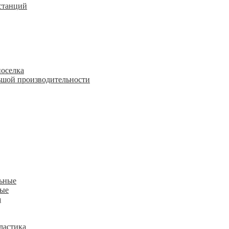
станций
поселка
шой производительности
льные
ные
а
ластика