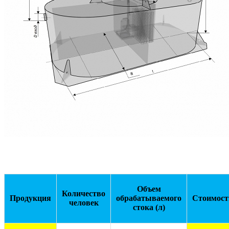
Объем
Количество
Продукция
обрабатываемого
Стоимост
человек
стока (л)