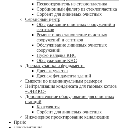
Пескоотделитель из стеклопластика
Сорбционный фильтр из стеклопластика
Сорбент для ливневых очистных
Сервисный центр
Обслуживание очистных сооружений и
септиков
Ремонт и восстановление очистных
сооружений и септиков
Обслуживание ливневых очистных
сооружений
Пуско-наладка КНС
Обслуживание КНС
Дренаж участка и фундамента
Дренаж участка
Дренаж фундамента зданий
Емкости по индивидуальным размерам
Нейтрализация конденсата для газовых котлов
«ОНИКС»
Дополнительное оборудование для очистных
станций
Коагулянты
Сорбент для ливневых очистных
Инженерное проектирование канализации
Прайс
Документация