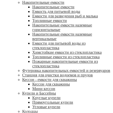
Накопительные емкости
Накопительные емкости
Емкость для питьевой воды
Емкости для разведения рыб и малька
Топливные емкости
Накопительные емкости наземные
горизонтальные
Накопительные емкости наземные
вертикальные
Емкости для питьевой воды из
стеклопластика
Химстойкие емкости из стеклопластика
Топливные емкости из стеклопластика
Пожарные накопительные емкости из
стеклопластика
Футеровка накопительных емкостей и резервуаров
Станция для очистки водоемов и прудов
Кессон - емкости для скважины
Кессон для скважины
Мини кессон
Купели и Бассейны
Круглые купели
Прямоугольные купели
Угловые купели
Колодцы