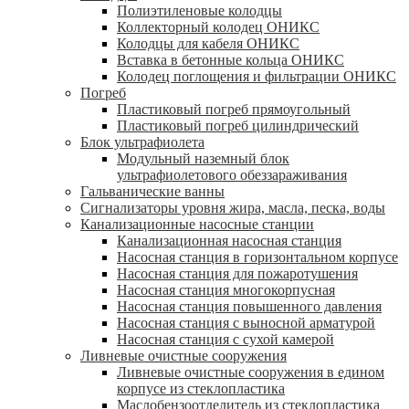
Полиэтиленовые колодцы
Коллекторный колодец ОНИКС
Колодцы для кабеля ОНИКС
Вставка в бетонные кольца ОНИКС
Колодец поглощения и фильтрации ОНИКС
Погреб
Пластиковый погреб прямоугольный
Пластиковый погреб цилиндрический
Блок ультрафиолета
Модульный наземный блок
ультрафиолетового обеззараживания
Гальванические ванны
Сигнализаторы уровня жира, масла, песка, воды
Канализационные насосные станции
Канализационная насосная станция
Насосная станция в горизонтальном корпусе
Насосная станция для пожаротушения
Насосная станция многокорпусная
Насосная станция повышенного давления
Насосная станция с выносной арматурой
Насосная станция с сухой камерой
Ливневые очистные сооружения
Ливневые очистные сооружения в едином
корпусе из стеклопластика
Маслобензоотделитель из стеклопластика