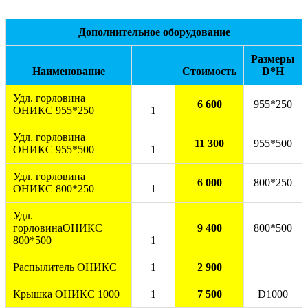
Дополнительное оборудование
Размеры
Наименование
Стоимость
D*H
Удл. горловина
6 600
955*250
ОНИКС 955*250
1
Удл. горловина
11 300
955*500
ОНИКС 955*500
1
Удл. горловина
6 000
800*250
ОНИКС 800*250
1
Удл.
горловинаОНИКС
9 400
800*500
800*500
1
Распылитель ОНИКС
1
2 900
Крышка ОНИКС 1000
1
7 500
D1000