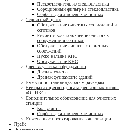
Пескоотделитель из стеклопластика
Сорбционный фильтр из стеклопластика
Сорбент для ливневых очистных
Сервисный центр
Обслуживание очистных сооружений и
септиков
Ремонт и восстановление очистных
сооружений и септиков
Обслуживание ливневых очистных
сооружений
Пуско-наладка КНС
Обслуживание КНС
Дренаж участка и фундамента
Дренаж участка
Дренаж фундамента зданий
Емкости по индивидуальным размерам
Нейтрализация конденсата для газовых котлов
«ОНИКС»
Дополнительное оборудование для очистных
станций
Коагулянты
Сорбент для ливневых очистных
Инженерное проектирование канализации
Прайс
Документация