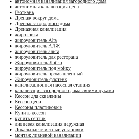
автономная канализация загородного дома
автономная канализация цена
Геоткань
Дренаж вокруг дома
Дренаж загородного дома
Дренажная канализация
жироловка
жироуловитель Alta
жироуловитель АЛЖ
жироуловитель альта
жироуловитель для ресторана
Жироуловитель Лабко
жироуловитель под мойку
жироуловитель промышленный
Жироуловитель флотенк
канализационная насосная станция
канализация загородного дома своими руками
Кессон для скважины
Кессон цена
Кессоны пластиковые
Купить кессон
купить септик
ливневая канализация наружная
Локальные очистные установки
монтаж ливневой канализации