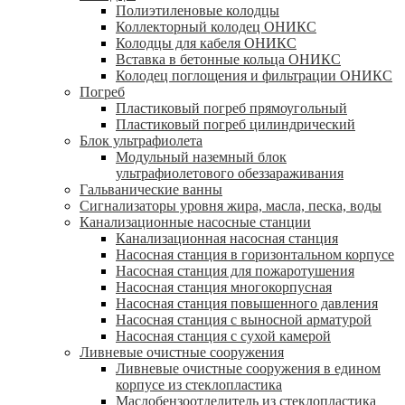
Полиэтиленовые колодцы
Коллекторный колодец ОНИКС
Колодцы для кабеля ОНИКС
Вставка в бетонные кольца ОНИКС
Колодец поглощения и фильтрации ОНИКС
Погреб
Пластиковый погреб прямоугольный
Пластиковый погреб цилиндрический
Блок ультрафиолета
Модульный наземный блок
ультрафиолетового обеззараживания
Гальванические ванны
Сигнализаторы уровня жира, масла, песка, воды
Канализационные насосные станции
Канализационная насосная станция
Насосная станция в горизонтальном корпусе
Насосная станция для пожаротушения
Насосная станция многокорпусная
Насосная станция повышенного давления
Насосная станция с выносной арматурой
Насосная станция с сухой камерой
Ливневые очистные сооружения
Ливневые очистные сооружения в едином
корпусе из стеклопластика
Маслобензоотделитель из стеклопластика