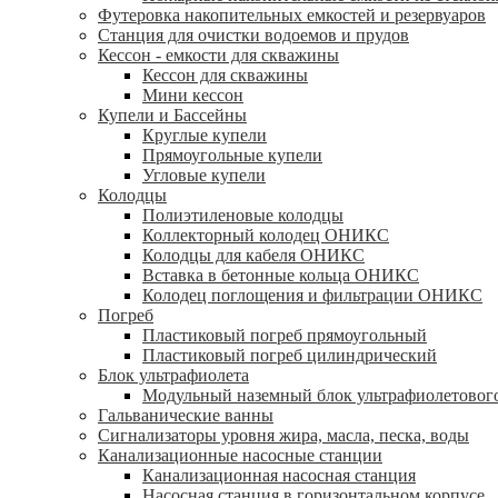
Футеровка накопительных емкостей и резервуаров
Станция для очистки водоемов и прудов
Кессон - емкости для скважины
Кессон для скважины
Мини кессон
Купели и Бассейны
Круглые купели
Прямоугольные купели
Угловые купели
Колодцы
Полиэтиленовые колодцы
Коллекторный колодец ОНИКС
Колодцы для кабеля ОНИКС
Вставка в бетонные кольца ОНИКС
Колодец поглощения и фильтрации ОНИКС
Погреб
Пластиковый погреб прямоугольный
Пластиковый погреб цилиндрический
Блок ультрафиолета
Модульный наземный блок ультрафиолетовог
Гальванические ванны
Сигнализаторы уровня жира, масла, песка, воды
Канализационные насосные станции
Канализационная насосная станция
Насосная станция в горизонтальном корпусе