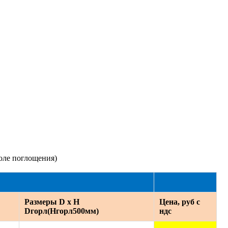
оле поглощения)
Размеры D x H
Цена, руб с
Dгорл(Hгорл500мм)
ндс