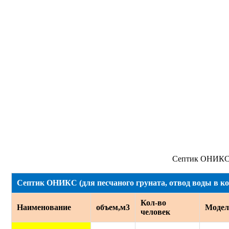
Септик ОНИКС (
Септик ОНИКС (для песчаного груната, отвод воды в к
Кол-во
Наименование
объем,м3
Модел
человек