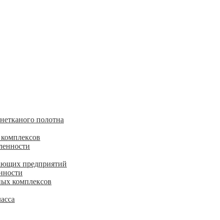
 нетканого полотна
 комплексов
ленности
ающих предприятий
нности
ных комплексов
асса