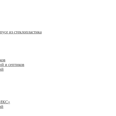
пусе из стеклопластика
ков
ий и септиков
ий
НИКС»
ий