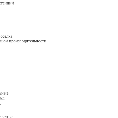
станций
поселка
шой производительности
льные
ные
а
ластика