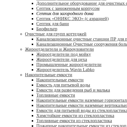
Дополнительное оборудование для очистных 
Септик с заниженным корпусом
Септик для загородного дома
Септик «ОНИКС ЭКО» (с аэрацией)
Септик для бани
Биофильтр
Очистные для групп коттеджей
Канализационные очистные станции ПР для 
Канализационные Очистные сооружения боль
Жироотделители и Жироуловители
Жироотделители под мойку
Жироотделители для цеха
Промышленные жироотделители
Жироотделитель Wavin Labko
Накопительные емкости
Накопительные емкости
Емкость для питьевой воды
Емкости для разведения рыб и малька
Топливные емкости
Накопительные емкости наземные горизонта
Накопительные емкости наземные вертикаль
Емкости для питьевой воды из стеклопластик
Химстойкие емкости из стеклопластика
Топливные емкости из стеклопластика
Пожарные накопительные емкости из стеклоп