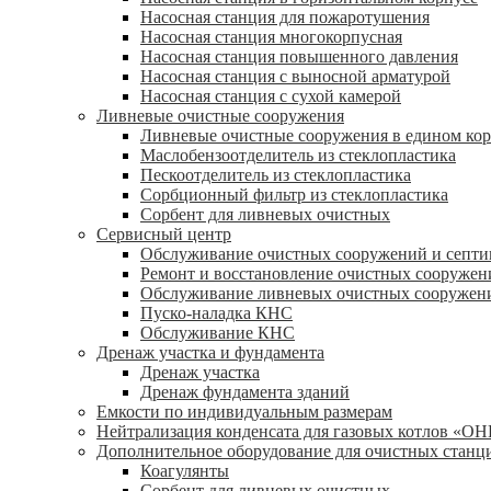
Насосная станция для пожаротушения
Насосная станция многокорпусная
Насосная станция повышенного давления
Насосная станция с выносной арматурой
Насосная станция с сухой камерой
Ливневые очистные сооружения
Ливневые очистные сооружения в едином кор
Маслобензоотделитель из стеклопластика
Пескоотделитель из стеклопластика
Сорбционный фильтр из стеклопластика
Сорбент для ливневых очистных
Сервисный центр
Обслуживание очистных сооружений и септи
Ремонт и восстановление очистных сооружен
Обслуживание ливневых очистных сооружен
Пуско-наладка КНС
Обслуживание КНС
Дренаж участка и фундамента
Дренаж участка
Дренаж фундамента зданий
Емкости по индивидуальным размерам
Нейтрализация конденсата для газовых котлов «О
Дополнительное оборудование для очистных станц
Коагулянты
Сорбент для ливневых очистных