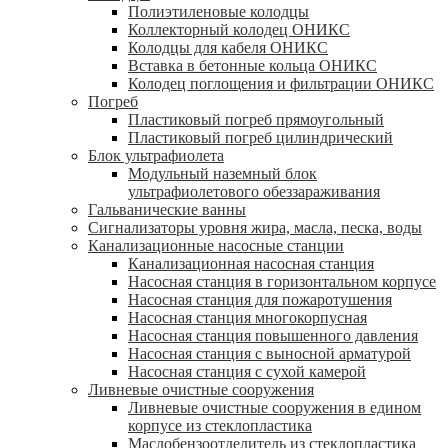
Полиэтиленовые колодцы
Коллекторный колодец ОНИКС
Колодцы для кабеля ОНИКС
Вставка в бетонные кольца ОНИКС
Колодец поглощения и фильтрации ОНИКС
Погреб
Пластиковый погреб прямоугольный
Пластиковый погреб цилиндрический
Блок ультрафиолета
Модульный наземный блок
ультрафиолетового обеззараживания
Гальванические ванны
Сигнализаторы уровня жира, масла, песка, воды
Канализационные насосные станции
Канализационная насосная станция
Насосная станция в горизонтальном корпусе
Насосная станция для пожаротушения
Насосная станция многокорпусная
Насосная станция повышенного давления
Насосная станция с выносной арматурой
Насосная станция с сухой камерой
Ливневые очистные сооружения
Ливневые очистные сооружения в едином
корпусе из стеклопластика
Маслобензоотделитель из стеклопластика