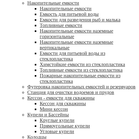
Накопительные емкости
Накопительные емкости
Емкость для питьевой воды
Емкости для разведения рыб и малька
Топливные емкости
Накопительные емкости наземные
горизонтальные
Накопительные емкости наземные
вертикальные
Емкости для питьевой воды из
стеклопластика
Химстойкие емкости из стеклопластика
Топливные емкости из стеклопластика
Пожарные накопительные емкости из
стеклопластика
Футеровка накопительных емкостей и резервуаров
Станция для очистки водоемов и прудов
Кессон - емкости для скважины
Кессон для скважины
Мини кессон
Купели и Бассейны
Круглые купели
Прямоугольные купели
Угловые купели
Колодцы