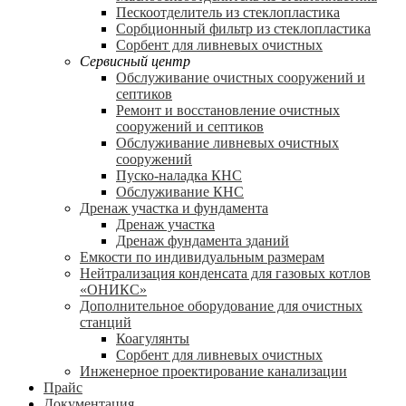
Пескоотделитель из стеклопластика
Сорбционный фильтр из стеклопластика
Сорбент для ливневых очистных
Сервисный центр
Обслуживание очистных сооружений и
септиков
Ремонт и восстановление очистных
сооружений и септиков
Обслуживание ливневых очистных
сооружений
Пуско-наладка КНС
Обслуживание КНС
Дренаж участка и фундамента
Дренаж участка
Дренаж фундамента зданий
Емкости по индивидуальным размерам
Нейтрализация конденсата для газовых котлов
«ОНИКС»
Дополнительное оборудование для очистных
станций
Коагулянты
Сорбент для ливневых очистных
Инженерное проектирование канализации
Прайс
Документация