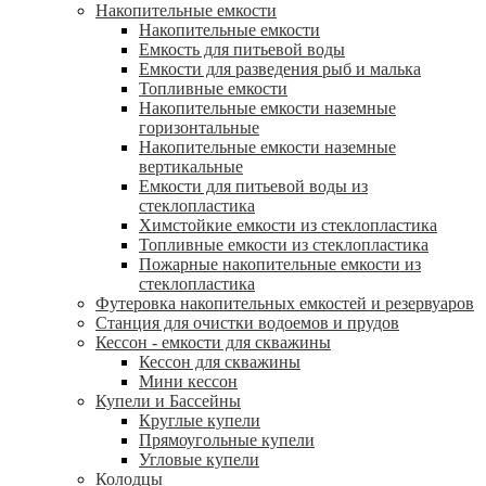
Накопительные емкости
Накопительные емкости
Емкость для питьевой воды
Емкости для разведения рыб и малька
Топливные емкости
Накопительные емкости наземные
горизонтальные
Накопительные емкости наземные
вертикальные
Емкости для питьевой воды из
стеклопластика
Химстойкие емкости из стеклопластика
Топливные емкости из стеклопластика
Пожарные накопительные емкости из
стеклопластика
Футеровка накопительных емкостей и резервуаров
Станция для очистки водоемов и прудов
Кессон - емкости для скважины
Кессон для скважины
Мини кессон
Купели и Бассейны
Круглые купели
Прямоугольные купели
Угловые купели
Колодцы