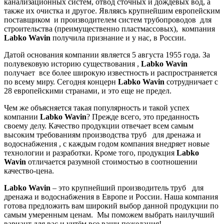
канализационных систем, отвод сточных и дождевых вод, а
также их очистка и другое. Являясь крупнейшим европейским
поставщиком
и производителем систем трубопроводов
для
строительства (преимущественно пластмассовых),
компания
Labko
Wavin
получила признание и у нас, в России.
Датой основания компании является 5 августа 1955 года. За
полувековую историю существования ,
Labko
Wavin
получает
все более широкую известность и распространяется
по всему миру. Сегодня концерн
Labko
Wavin
сотрудничает с
28 европейскими странами, и это еще не предел.
Чем же объясняется такая популярность и такой успех
компании
Labko
Wavin
? Прежде всего, это преданность
своему делу. Качество продукции отвечает всем самым
высоким требованиям производства труб
для дренажа и
водоснабжения , с каждым годом компания внедряет новые
технологии и разработки. Кроме того, продукция
Labko
Wavin
отличается разумной стоимостью в соотношении
качество-цена.
Labko
Wavin
– это крупнейший производитель труб
для
дренажа и водоснабжения в Европе и России. Наша компания
готова предложить вам широкий выбор данной продукции по
самым умеренным ценам.
Мы поможем выбрать наилучший
вариант для вас и учтём все ваши пожелания!