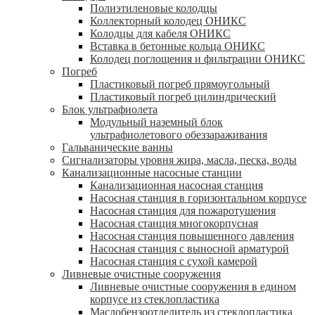
Полиэтиленовые колодцы
Коллекторный колодец ОНИКС
Колодцы для кабеля ОНИКС
Вставка в бетонные кольца ОНИКС
Колодец поглощения и фильтрации ОНИКС
Погреб
Пластиковый погреб прямоугольный
Пластиковый погреб цилиндрический
Блок ультрафиолета
Модульный наземный блок
ультрафиолетового обеззараживания
Гальванические ванны
Сигнализаторы уровня жира, масла, песка, воды
Канализационные насосные станции
Канализационная насосная станция
Насосная станция в горизонтальном корпусе
Насосная станция для пожаротушения
Насосная станция многокорпусная
Насосная станция повышенного давления
Насосная станция с выносной арматурой
Насосная станция с сухой камерой
Ливневые очистные сооружения
Ливневые очистные сооружения в едином
корпусе из стеклопластика
Маслобензоотделитель из стеклопластика