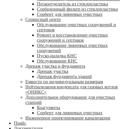
Пескоотделитель из стеклопластика
Сорбционный фильтр из стеклопластика
Сорбент для ливневых очистных
Сервисный центр
Обслуживание очистных сооружений и
септиков
Ремонт и восстановление очистных
сооружений и септиков
Обслуживание ливневых очистных
сооружений
Пуско-наладка КНС
Обслуживание КНС
Дренаж участка и фундамента
Дренаж участка
Дренаж фундамента зданий
Емкости по индивидуальным размерам
Нейтрализация конденсата для газовых котлов
«ОНИКС»
Дополнительное оборудование для очистных
станций
Коагулянты
Сорбент для ливневых очистных
Инженерное проектирование канализации
Прайс
Документация