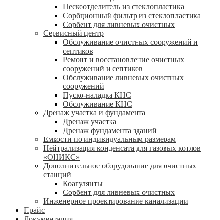
Пескоотделитель из стеклопластика
Сорбционный фильтр из стеклопластика
Сорбент для ливневых очистных
Сервисный центр
Обслуживание очистных сооружений и
септиков
Ремонт и восстановление очистных
сооружений и септиков
Обслуживание ливневых очистных
сооружений
Пуско-наладка КНС
Обслуживание КНС
Дренаж участка и фундамента
Дренаж участка
Дренаж фундамента зданий
Емкости по индивидуальным размерам
Нейтрализация конденсата для газовых котлов
«ОНИКС»
Дополнительное оборудование для очистных
станций
Коагулянты
Сорбент для ливневых очистных
Инженерное проектирование канализации
Прайс
Документация