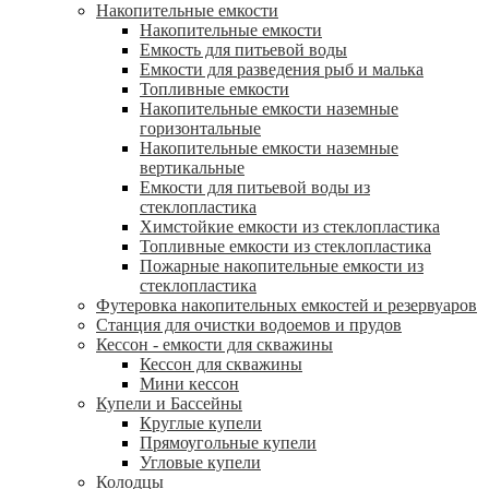
Накопительные емкости
Накопительные емкости
Емкость для питьевой воды
Емкости для разведения рыб и малька
Топливные емкости
Накопительные емкости наземные
горизонтальные
Накопительные емкости наземные
вертикальные
Емкости для питьевой воды из
стеклопластика
Химстойкие емкости из стеклопластика
Топливные емкости из стеклопластика
Пожарные накопительные емкости из
стеклопластика
Футеровка накопительных емкостей и резервуаров
Станция для очистки водоемов и прудов
Кессон - емкости для скважины
Кессон для скважины
Мини кессон
Купели и Бассейны
Круглые купели
Прямоугольные купели
Угловые купели
Колодцы