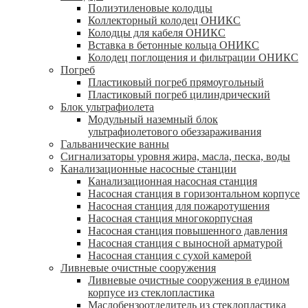
Полиэтиленовые колодцы
Коллекторный колодец ОНИКС
Колодцы для кабеля ОНИКС
Вставка в бетонные кольца ОНИКС
Колодец поглощения и фильтрации ОНИКС
Погреб
Пластиковый погреб прямоугольный
Пластиковый погреб цилиндрический
Блок ультрафиолета
Модульный наземный блок
ультрафиолетового обеззараживания
Гальванические ванны
Сигнализаторы уровня жира, масла, песка, воды
Канализационные насосные станции
Канализационная насосная станция
Насосная станция в горизонтальном корпусе
Насосная станция для пожаротушения
Насосная станция многокорпусная
Насосная станция повышенного давления
Насосная станция с выносной арматурой
Насосная станция с сухой камерой
Ливневые очистные сооружения
Ливневые очистные сооружения в едином
корпусе из стеклопластика
Маслобензоотделитель из стеклопластика