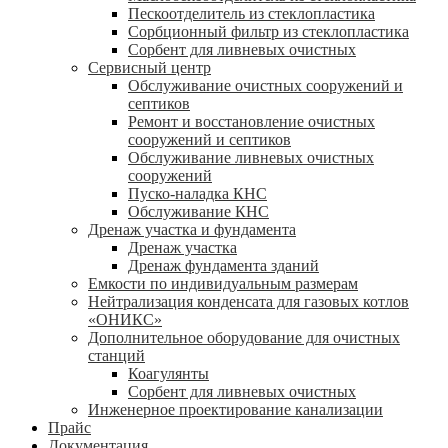
Пескоотделитель из стеклопластика
Сорбционный фильтр из стеклопластика
Сорбент для ливневых очистных
Сервисный центр
Обслуживание очистных сооружений и
септиков
Ремонт и восстановление очистных
сооружений и септиков
Обслуживание ливневых очистных
сооружений
Пуско-наладка КНС
Обслуживание КНС
Дренаж участка и фундамента
Дренаж участка
Дренаж фундамента зданий
Емкости по индивидуальным размерам
Нейтрализация конденсата для газовых котлов
«ОНИКС»
Дополнительное оборудование для очистных
станций
Коагулянты
Сорбент для ливневых очистных
Инженерное проектирование канализации
Прайс
Документация