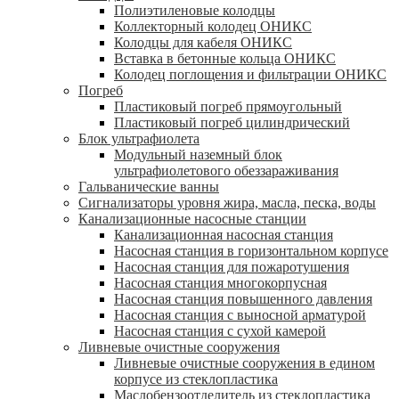
Полиэтиленовые колодцы
Коллекторный колодец ОНИКС
Колодцы для кабеля ОНИКС
Вставка в бетонные кольца ОНИКС
Колодец поглощения и фильтрации ОНИКС
Погреб
Пластиковый погреб прямоугольный
Пластиковый погреб цилиндрический
Блок ультрафиолета
Модульный наземный блок
ультрафиолетового обеззараживания
Гальванические ванны
Сигнализаторы уровня жира, масла, песка, воды
Канализационные насосные станции
Канализационная насосная станция
Насосная станция в горизонтальном корпусе
Насосная станция для пожаротушения
Насосная станция многокорпусная
Насосная станция повышенного давления
Насосная станция с выносной арматурой
Насосная станция с сухой камерой
Ливневые очистные сооружения
Ливневые очистные сооружения в едином
корпусе из стеклопластика
Маслобензоотделитель из стеклопластика