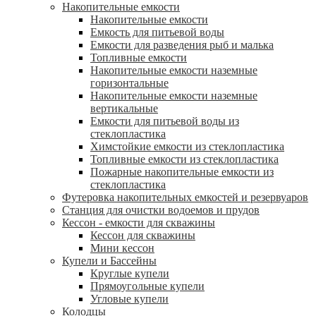
Накопительные емкости
Накопительные емкости
Емкость для питьевой воды
Емкости для разведения рыб и малька
Топливные емкости
Накопительные емкости наземные
горизонтальные
Накопительные емкости наземные
вертикальные
Емкости для питьевой воды из
стеклопластика
Химстойкие емкости из стеклопластика
Топливные емкости из стеклопластика
Пожарные накопительные емкости из
стеклопластика
Футеровка накопительных емкостей и резервуаров
Станция для очистки водоемов и прудов
Кессон - емкости для скважины
Кессон для скважины
Мини кессон
Купели и Бассейны
Круглые купели
Прямоугольные купели
Угловые купели
Колодцы