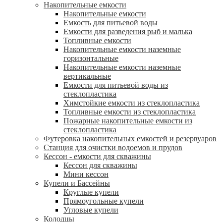
Накопительные емкости
Накопительные емкости
Емкость для питьевой воды
Емкости для разведения рыб и малька
Топливные емкости
Накопительные емкости наземные
горизонтальные
Накопительные емкости наземные
вертикальные
Емкости для питьевой воды из
стеклопластика
Химстойкие емкости из стеклопластика
Топливные емкости из стеклопластика
Пожарные накопительные емкости из
стеклопластика
Футеровка накопительных емкостей и резервуаров
Станция для очистки водоемов и прудов
Кессон - емкости для скважины
Кессон для скважины
Мини кессон
Купели и Бассейны
Круглые купели
Прямоугольные купели
Угловые купели
Колодцы