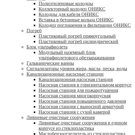
Полиэтиленовые колодцы
Коллекторный колодец ОНИКС
Колодцы для кабеля ОНИКС
Вставка в бетонные кольца ОНИКС
Колодец поглощения и фильтрации ОНИКС
Погреб
Пластиковый погреб прямоугольный
Пластиковый погреб цилиндрический
Блок ультрафиолета
Модульный наземный блок
ультрафиолетового обеззараживания
Гальванические ванны
Сигнализаторы уровня жира, масла, песка, воды
Канализационные насосные станции
Канализационная насосная станция
Насосная станция в горизонтальном корпусе
Насосная станция для пожаротушения
Насосная станция многокорпусная
Насосная станция повышенного давления
Насосная станция с выносной арматурой
Насосная станция с сухой камерой
Ливневые очистные сооружения
Ливневые очистные сооружения в едином
корпусе из стеклопластика
Маслобензоотделитель из стеклопластика