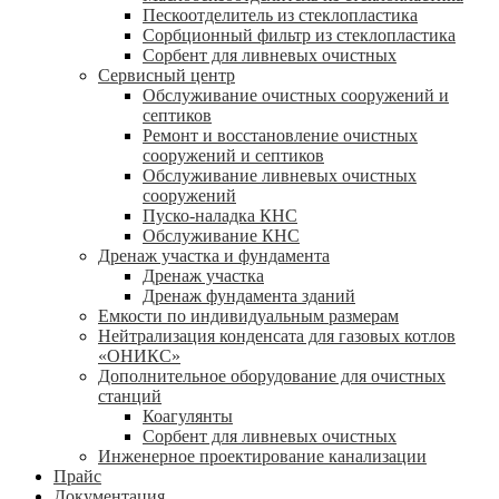
Пескоотделитель из стеклопластика
Сорбционный фильтр из стеклопластика
Сорбент для ливневых очистных
Сервисный центр
Обслуживание очистных сооружений и
септиков
Ремонт и восстановление очистных
сооружений и септиков
Обслуживание ливневых очистных
сооружений
Пуско-наладка КНС
Обслуживание КНС
Дренаж участка и фундамента
Дренаж участка
Дренаж фундамента зданий
Емкости по индивидуальным размерам
Нейтрализация конденсата для газовых котлов
«ОНИКС»
Дополнительное оборудование для очистных
станций
Коагулянты
Сорбент для ливневых очистных
Инженерное проектирование канализации
Прайс
Документация