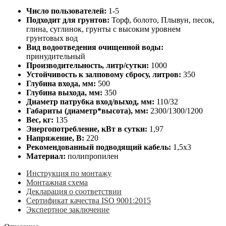
Число пользователей:
1-5
Подходит для грунтов:
Торф, болото, Плывун, песок,
глина, суглинок, грунты с высоким уровнем
грунтовых вод
Вид водоотведения очищенной воды:
принудительный
Производительность, литр/сутки:
1000
Устойчивость к залповому сбросу, литров:
350
Глубина входа, мм:
500
Глубина выхода, мм:
350
Диаметр патрубка вход/выход, мм:
110/32
Габариты (диаметр*высота), мм:
2300/1300/1200
Вес, кг:
135
Энергопотребление, кВт в сутки:
1,97
Напряжение, В:
220
Рекомендованный подводящий кабель:
1,5х3
Материал:
полипропилен
Инструкция по монтажу
Монтажная схема
Декларация о соответствии
Сертификат качества ISO 9001:2015
Экспертное заключение