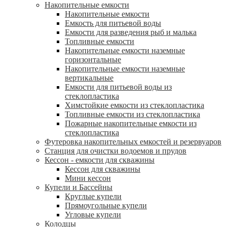
Накопительные емкости
Накопительные емкости
Емкость для питьевой воды
Емкости для разведения рыб и малька
Топливные емкости
Накопительные емкости наземные
горизонтальные
Накопительные емкости наземные
вертикальные
Емкости для питьевой воды из
стеклопластика
Химстойкие емкости из стеклопластика
Топливные емкости из стеклопластика
Пожарные накопительные емкости из
стеклопластика
Футеровка накопительных емкостей и резервуаров
Станция для очистки водоемов и прудов
Кессон - емкости для скважины
Кессон для скважины
Мини кессон
Купели и Бассейны
Круглые купели
Прямоугольные купели
Угловые купели
Колодцы