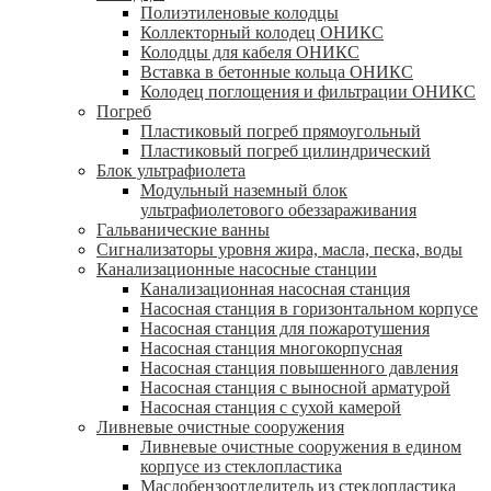
Полиэтиленовые колодцы
Коллекторный колодец ОНИКС
Колодцы для кабеля ОНИКС
Вставка в бетонные кольца ОНИКС
Колодец поглощения и фильтрации ОНИКС
Погреб
Пластиковый погреб прямоугольный
Пластиковый погреб цилиндрический
Блок ультрафиолета
Модульный наземный блок
ультрафиолетового обеззараживания
Гальванические ванны
Сигнализаторы уровня жира, масла, песка, воды
Канализационные насосные станции
Канализационная насосная станция
Насосная станция в горизонтальном корпусе
Насосная станция для пожаротушения
Насосная станция многокорпусная
Насосная станция повышенного давления
Насосная станция с выносной арматурой
Насосная станция с сухой камерой
Ливневые очистные сооружения
Ливневые очистные сооружения в едином
корпусе из стеклопластика
Маслобензоотделитель из стеклопластика