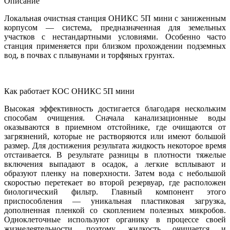
Описание
Локальная очистная станция ОНИКС 5П мини с заниженным
корпусом — система, предназначенная для земельных
участков с нестандартными условиями. Особенно часто
станция применяется при близком прохождении подземных
вод, в почвах с плывунами и торфяных грунтах.
Как работает КОС ОНИКС 5П мини
Высокая эффективность достигается благодаря нескольким
способам очищения. Сначала канализационные воды
оказываются в приемном отстойнике, где очищаются от
загрязнений, которые не растворяются или имеют большой
размер. Для достижения результата жидкость некоторое время
отстаивается. В результате разницы в плотности тяжелые
включения выпадают в осадок, а легкие всплывают и
образуют пленку на поверхности. Затем вода с небольшой
скоростью перетекает во второй резервуар, где расположен
биологический фильтр. Главный компонент этого
приспособления — уникальная пластиковая загрузка,
дополненная пленкой со скоплением полезных микробов.
Одноклеточные используют органику в процессе своей
жизнедеятельности, поэтому жидкость очищается и