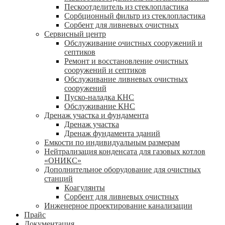
Пескоотделитель из стеклопластика
Сорбционный фильтр из стеклопластика
Сорбент для ливневых очистных
Сервисный центр
Обслуживание очистных сооружений и
септиков
Ремонт и восстановление очистных
сооружений и септиков
Обслуживание ливневых очистных
сооружений
Пуско-наладка КНС
Обслуживание КНС
Дренаж участка и фундамента
Дренаж участка
Дренаж фундамента зданий
Емкости по индивидуальным размерам
Нейтрализация конденсата для газовых котлов
«ОНИКС»
Дополнительное оборудование для очистных
станций
Коагулянты
Сорбент для ливневых очистных
Инженерное проектирование канализации
Прайс
Документация