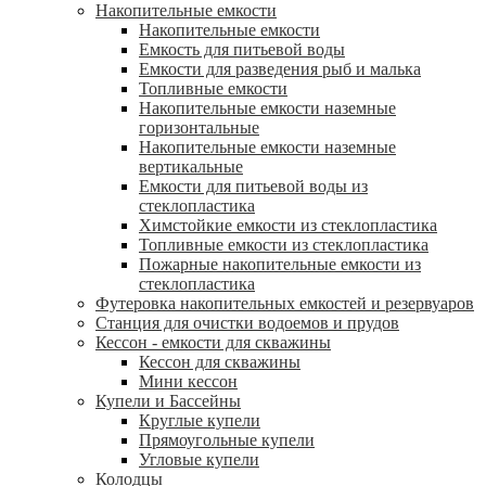
Накопительные емкости
Накопительные емкости
Емкость для питьевой воды
Емкости для разведения рыб и малька
Топливные емкости
Накопительные емкости наземные
горизонтальные
Накопительные емкости наземные
вертикальные
Емкости для питьевой воды из
стеклопластика
Химстойкие емкости из стеклопластика
Топливные емкости из стеклопластика
Пожарные накопительные емкости из
стеклопластика
Футеровка накопительных емкостей и резервуаров
Станция для очистки водоемов и прудов
Кессон - емкости для скважины
Кессон для скважины
Мини кессон
Купели и Бассейны
Круглые купели
Прямоугольные купели
Угловые купели
Колодцы