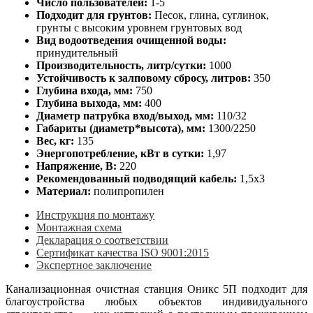
Число пользователей:
1-5
Подходит для грунтов:
Песок, глина, суглинок,
грунты с высоким уровнем грунтовых вод
Вид водоотведения очищенной воды:
принудительный
Производительность, литр/сутки:
1000
Устойчивость к залповому сбросу, литров:
350
Глубина входа, мм:
750
Глубина выхода, мм:
400
Диаметр патрубка вход/выход, мм:
110/32
Габариты (диаметр*высота), мм:
1300/2250
Вес, кг:
135
Энергопотребление, кВт в сутки:
1,97
Напряжение, В:
220
Рекомендованный подводящий кабель:
1,5х3
Материал:
полипропилен
Инструкция по монтажу
Монтажная схема
Декларация о соответствии
Сертификат качества ISO 9001:2015
Экспертное заключение
Канализационная очистная станция Оникс 5П подходит для
благоустройства любых объектов индивидуального