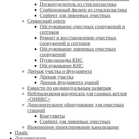
Пескоотделитель из стеклопластика
Сорбционный фильтр из стеклопластика
Сорбент для ливневых очистных
Сервисный центр
Обслуживание очистных сооружений и
септиков
Ремонт и восстановление очистных
сооружений и септиков
Обслуживание ливневых очистных
сооружений
Пуско-наладка КНС
Обслуживание КНС
Дренаж участка и фундамента
Дренаж участка
Дренаж фундамента зданий
Емкости по индивидуальным размерам
Нейтрализация конденсата для газовых котлов
«ОНИКС»
Дополнительное оборудование для очистных
станций
Коагулянты
Сорбент для ливневых очистных
Инженерное проектирование канализации
Прайс
Документация