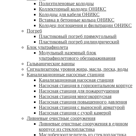
Полиэтиленовые колодцы
Коллекторный колодец ОНИКС
Колодцы для кабеля ОНИКС
Вставка в бетонные кольца ОНИКС
Колодец поглощения и фильтрации ОНИКС
Погреб
Пластиковый погреб прямоугольный
Пластиковый погреб цилиндрический
Блок ультрафиолета
Модульный наземный блок
ультрафиолетового обеззараживания
Гальванические ванны
Сигнализаторы уровня жира, масла, песка, воды
Канализационные насосные станции
Канализационная насосная станция
Насосная станция в горизонтальном корпусе
Насосная станция для пожаротушения
Насосная станция многокорпусная
Насосная станция повышенного давления
Насосная станция с выносной арматурой
Насосная станция с сухой камерой
Ливневые очистные сооружения
Ливневые очистные сооружения в едином
корпусе из стеклопластика
Маслобензоотделитель из стеклопластика